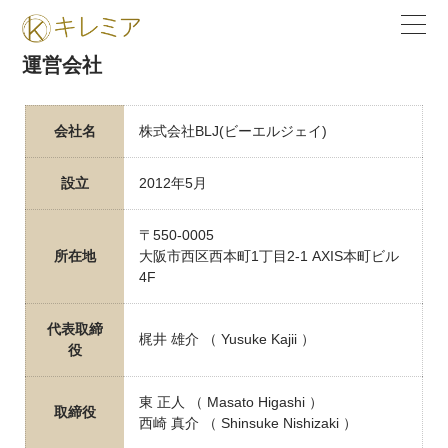
運営会社
会社名
株式会社BLJ(ビーエルジェイ)
設立
2012年5月
〒550-0005
所在地
大阪市西区西本町1丁目2-1 AXIS本町ビル
4F
代表取締
梶井 雄介 （ Yusuke Kajii ）
役
東 正人 （ Masato Higashi ）
取締役
西崎 真介 （ Shinsuke Nishizaki ）