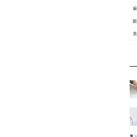
歯
眼
美